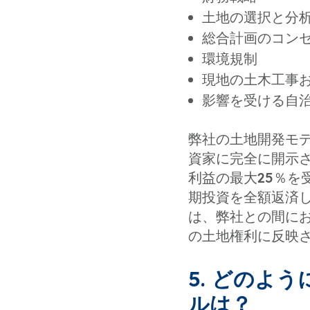
土地の選択と分
総合計画のコン
環境規制
現地の土木工事
影響を受ける自
弊社の土地開発モ
資家に完全に開示
利益の最大25％
期投資を全額返済
は、弊社との間に
の土地権利に反映
5. どのよ
ルは？