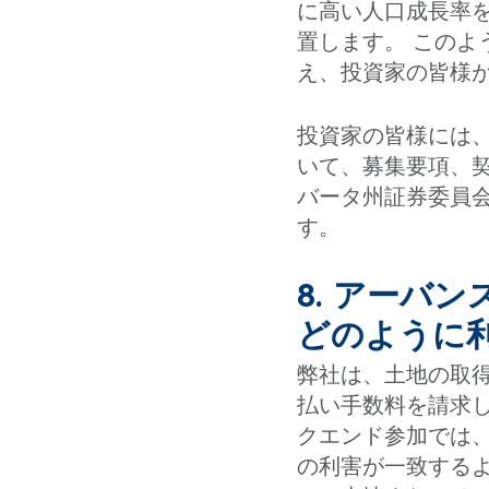
に高い人口成長率を
置します。 この
え、投資家の皆様
投資家の皆様には
いて、募集要項、
バータ州証券委員
す。
8. アーバ
どのように
弊社は、土地の取
払い手数料を請求
クエンド参加では
の利害が一致する