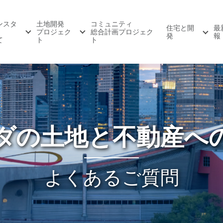
ンスタ
土地開発
コミュニティ
住宅と開
最
プロジェク
総合計画プロジェク
発
報
て
ト
ト
ダの土地と不動産へ
よくあるご質問