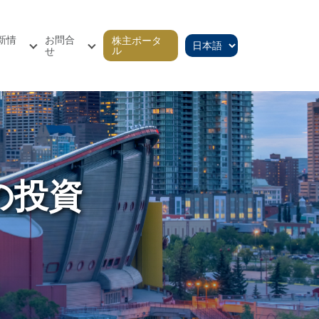
新情
お問合
株主ポータ
ル
せ
の投資