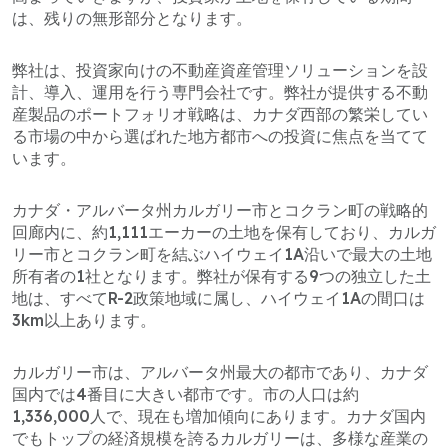
は、残りの無形部分となります。
弊社は、投資家向けの不動産資産管理ソリューションを設
計、導入、運用を行う専門会社です。弊社が提供する不動
産製品のポートフォリオ戦略は、カナダ西部の繁栄してい
る市場の中から選ばれた地方都市への投資に焦点を当てて
います。
カナダ・アルバータ州カルガリー市とコクラン町の戦略的
回廊内に、約1,111エーカーの土地を保有しており、カルガ
リー市とコクラン町を結ぶハイウェイ1A沿いで最大の土地
所有者の1社となります。弊社が保有する9つの独立した土
地は、すべてR-2政策地域に属し、ハイウェイ1Aの間口は
3km以上あります。
カルガリー市は、アルバータ州最大の都市であり、カナダ
国内では4番目に大きい都市です。市の人口は約
1,336,000人で、現在も増加傾向にあります。カナダ国内
でもトップの経済規模を誇るカルガリーは、多様な産業の