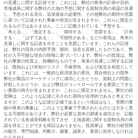
の見通しに関する記述です。これには、弊社の将来の計画や目的、
市場成長に関する弊社の土地の予想に関する規制当局の承認の見通
し、予想される支出、追加資金の必要性、その他弊社の期待や意図
に基づいて記述された事象や状況が含まれますが、これらに限定さ
れるものではありません。ここに記載されている「予想する」、
「考える」、「推定する」、「期待する」、「意図する」、「計画
する」、「はずである」、「可能性がある」などの表現は、将来の
見通しに関する記述を示すことを意図しています。これらの記述
は、弊社の現在の内部予測、期待、信念を反映したものであり、弊
社が入手可能な現在の情報に基づいています。弊社への投資は、弊
社の事業の性質上、投機的なものです。将来の見通しに関する記述
は、既知および未知のリスク、不確実性、および仮定を前提として
います。これには、一般的な経済状況の変化、競合他社との競争、
弊社が製品のマーケティングに成功したかどうか、規制上の問題に
対処したかどうか、および弊社がコントロールできる要因とできな
い要因の両方が含まれますが、これらに限定されません。弊社の経
営陣は、このような記述に示された期待が合理的であると考えてい
ますが、このような記述が正確であるという保証はなく、実際の業
績や将来の事象は、このような事象で予測されたものとは大きく異
なる可能性があります。弊社が必要な資本の調達を成功させ、記載
されている各成長戦略を完了させ、土地資産に関する規制当局の承
認を得ることができる保証はありません。投資家は、弊社の経営陣
の能力、専門知識、判断力、裁量、誠実さ、善意に依存しなければ
なりません。